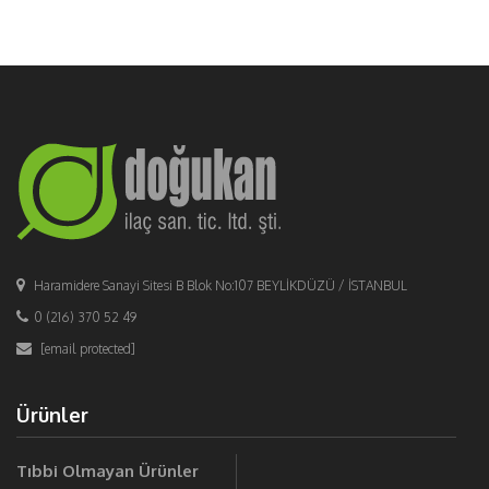
Haramidere Sanayi Sitesi B Blok No:107 BEYLİKDÜZÜ / İSTANBUL
0 (216) 370 52 49
[email protected]
Ürünler
Tıbbi Olmayan Ürünler