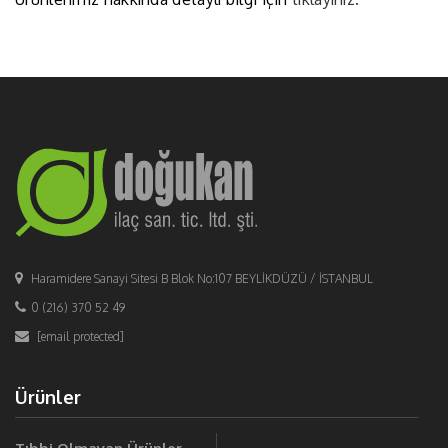
Haramidere Sanayi Sitesi B Blok No:107 BEYLİKDÜZÜ / İSTANBUL
0 (216) 370 52 49
[email protected]
Ürünler