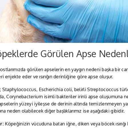
Köpeklerde Görülen Apse Nedenl
stlarımızda görülen apselerin en yaygın nedeni başka bir canlı t
eri enjekte eder ve ısırığın derinliğine göre apse oluşur.
 Staphylococcus, Escherichia coli, belirli Streptococcus tü
a, Corynebacterium isimli bakteriler irinli apse oluşumuna n
pselerin yüzeyi iyileşse de derinin altında temizlenmeyen ya
a neden olabilecek diğer başlıklarımız ise aşağıdaki gibidir.
r:
Köpeğinizin vücuduna batan iğne, diken veya böcek ısırığı b