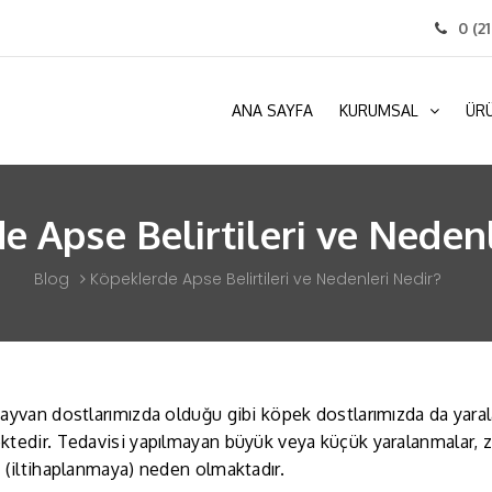
0 (2
ANA SAYFA
KURUMSAL
ÜR
e Apse Belirtileri ve Nedenl
Blog
Köpeklerde Apse Belirtileri ve Nedenleri Nedir?
ayvan dostlarımızda olduğu gibi köpek dostlarımızda da yaral
tedir. Tedavisi yapılmayan büyük veya küçük yaralanmalar, z
 (iltihaplanmaya) neden olmaktadır.