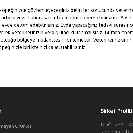
köpeğinizde gözlemleyeceğiniz belirtiler sonucunda veterine
madığını veya hangi aşamada olduğunu öğrenebilirsiniz. Apse
 evde devam edebilirisiniz. Evde yapacağınız tedavi süresince b
erek veterinerinizin verdiği ilacı kullanmalısınız. Burada önem
n olduğu bölgeye müdahalesini önlemektir. Veteriner hekiminiz
peğinizle birlikte hızlıca atlatabilirsiniz.
r
Şirket Profili
DOĞUKAN İLAÇ; 2
lmayan Ürünler
şirketler grubun