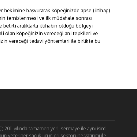
r hekimine başvurarak köpeğinizde apse (iltihap)
nin temizlenmesi ve ilk müdahale sonrası
elirli aralıklarla iltihabın olduğu bölgeyi
li olan köpeğinizin vereceği ani tepkileri ve
in vereceği tedavi yöntemleri ile birlikte bu
011 yılında tamamen yerli sermaye ile aynı isimli
un veteriner sağlık ürünleri sektörüne yatırımı ile