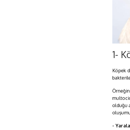
1- 
Köpek do
bakteril
Örneğin;
multocid
olduğu a
oluşumun
- Yarala