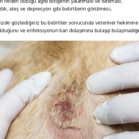
n neden olduğu ağrılı bölgenin yalanması ve ısırılması,
ızlık, ateş ve depresyon gibi belirtilerin görülmesi,
zde gözlediğiniz bu belirtiler sonucunda veteriner hekimine
lduğunu ve enfeksiyonun kan dolaşımına bulaşıp bulaşmadığın