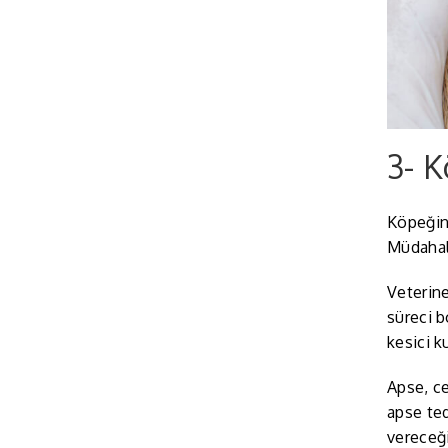
3- K
Köpeğini
Müdahal
Veterine
süreci b
kesici k
Apse, ce
apse ted
vereceği