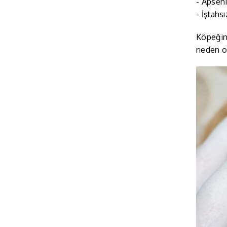
- Apseni
- İştahs
Köpeğini
neden o