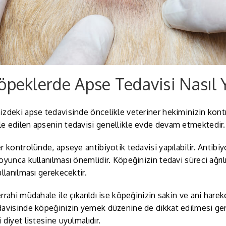
öpeklerde Apse Tedavisi Nasıl Y
zdeki apse tedavisinde öncelikle veteriner hekiminizin kont
e edilen apsenin tedavisi genellikle evde devam etmektedir
r kontrolünde, apseye antibiyotik tedavisi yapılabilir. Antibiy
oyunca kullanılması önemlidir. Köpeğinizin tedavi süreci ağrılı 
ullanılması gerekecektir.
rrahi müdahale ile çıkarıldı ise köpeğinizin sakin ve ani har
avisinde köpeğinizin yemek düzenine de dikkat edilmesi gere
 diyet listesine uyulmalıdır.