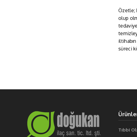
Özetle; 
olup ol
tedaviye
temizley
iltihabı
süreci kö
Ürünle
Tıbbi O