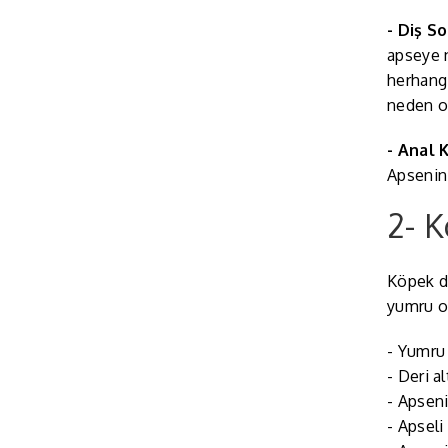
- Diş So
apseye n
herhangi
neden ol
- Anal 
Apsenin 
2- K
Köpek do
yumru ol
- Yumru 
- Deri a
- Apseni
- Apseli